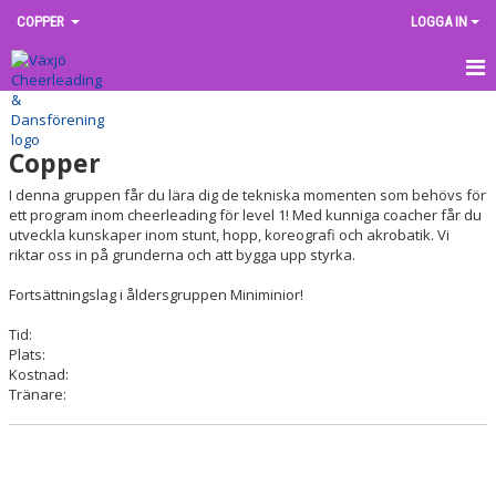
COPPER
LOGGA IN
HEM
Copper
NYHETER
I denna gruppen får du lära dig de tekniska momenten som behövs för
KALENDER
ett program inom cheerleading för level 1! Med kunniga coacher får du
utveckla kunskaper inom stunt, hopp, koreografi och akrobatik. Vi
riktar oss in på grunderna och att bygga upp styrka.
KONTAKT
Fortsättningslag i åldersgruppen Miniminior!
Tid:
Plats:
Kostnad:
Tränare: