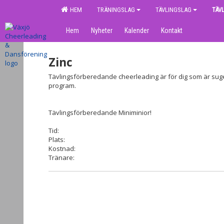
HEM
TRÄNINGSLAG
TÄVLINGSLAG
TÄV
Hem
Nyheter
Kalender
Kontakt
Zinc
Tävlingsförberedande cheerleading är för dig som är sugen at
program.
Tävlingsförberedande Miniminior!
Tid:
Plats:
Kostnad:
Tränare: