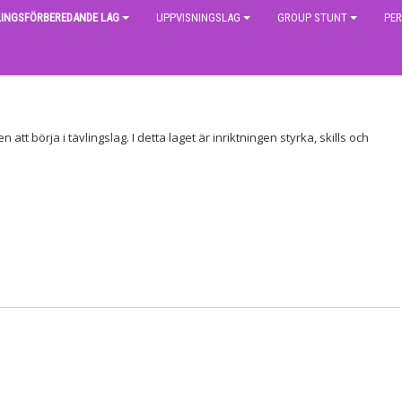
LINGSFÖRBEREDANDE LAG
UPPVISNINGSLAG
GROUP STUNT
PE
t börja i tävlingslag. I detta laget är inriktningen styrka, skills och