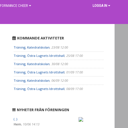
RFORMANCE CHEER
LOGGA IN
KOMMANDE AKTIVITETER
Träning, Katedralskolan
, 23/08 12:00
Träning, Östra Lugnets Idrottshall
, 25/08 17:00
Träning, Katedralskolan
, 30/08 12:00
Träning, Östra Lugnets Idrottshall
, 01/09 17:00
Träning, Katedralskolan
, 06/09 12:00
Träning, Östra Lugnets Idrottshall
, 08/09 17:00
NYHETER FRÅN FÖRENINGEN
(..)
Hem
,
10/06 14:13