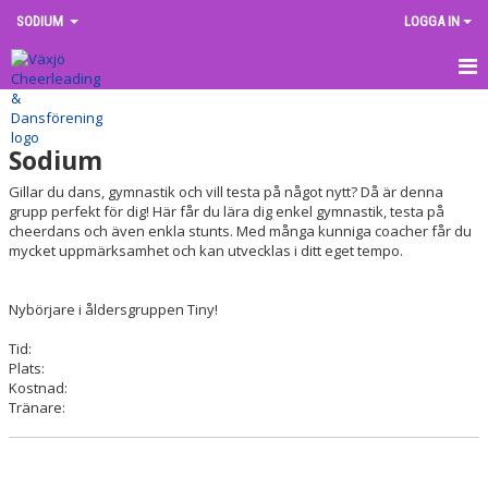
SODIUM
LOGGA IN
HEM
Sodium
NYHETER
Gillar du dans, gymnastik och vill testa på något nytt? Då är denna
KALENDER
grupp perfekt för dig! Här får du lära dig enkel gymnastik, testa på
cheerdans och även enkla stunts. Med många kunniga coacher får du
mycket uppmärksamhet och kan utvecklas i ditt eget tempo.
KONTAKT
Nybörjare i åldersgruppen Tiny!
Tid:
Plats:
Kostnad:
Tränare: